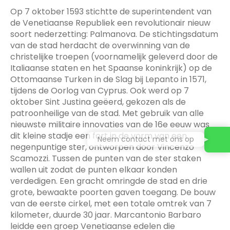
Op 7 oktober 1593 stichtte de superintendent van
de Venetiaanse Republiek een revolutionair nieuw
soort nederzetting: Palmanova. De stichtingsdatum
van de stad herdacht de overwinning van de
christelijke troepen (voornamelijk geleverd door de
Italiaanse staten en het Spaanse koninkrijk) op de
Ottomaanse Turken in de Slag bij Lepanto in 1571,
tijdens de Oorlog van Cyprus. Ook werd op 7
oktober Sint Justina geëerd, gekozen als de
patroonheilige van de stad. Met gebruik van alle
nieuwste militaire innovaties van de 16e eeuw was
dit kleine stadje een fort in de vorm van een
Neem contact met ons op
negenpuntige ster, ontworpen door Vincenzo
Scamozzi. Tussen de punten van de ster staken
wallen uit zodat de punten elkaar konden
verdedigen. Een gracht omringde de stad en drie
grote, bewaakte poorten gaven toegang. De bouw
van de eerste cirkel, met een totale omtrek van 7
kilometer, duurde 30 jaar. Marcantonio Barbaro
leidde een groep Venetiaanse edelen die