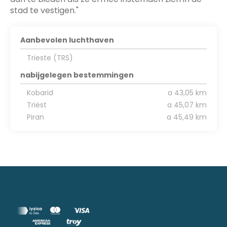
stad te vestigen."
Aanbevolen luchthaven
Trieste (TRS)
nabijgelegen bestemmingen
Kobarid
a 43,05 km
Triëst
a 45,07 km
Piran
a 45,49 km