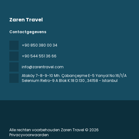
Zaren Travel
Contactgegevens
+90 850 380 00 34
+90 544 551 36 66
info@zarentravel.com
Ataköy 7-8-9-10 Mh. Çobançeşme E-5 Yanyol No:16/1/A
Selenium Retro-9 A Blok K:18 D:130
, 34158 - Istanbul
Alle rechten voorbehouden Zaren Travel © 2026
Privacyvoorwaarden