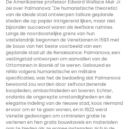
De Amerikaanse professor Edward Wallace Muir Jr.
zei over Palmanova: "De humanistische theoretici
van de ideale stad ontwierpen talloze geplande
steden die op papier intrigerend lijken, maar niet
bijzonder succesvol waren als leefbare ruimtes.
Langs de noordoostelijke grens van hun
vastelandrijk begonnen de Venetianen in 1593 met
de bouw van het beste voorbeeld van een
geplande stad uit de Renaissance: Palmanova, een
vestingstad ontworpen om aanvallen van de
Ottomanen in Bosnië af te weren. Gebouwd ex
nihilo volgens humanistische en militaire
specificaties, was het de bedoeling dat Palmanova
bewoond zou worden door zelfvoorzienende
kooplieden, ambachtslieden en boeren. Echter,
ondanks de ongerepte omstandigheden en de
elegante indeling van de nieuwe stad, koos niemand
ervoor om er te gaan wonen, en in 1622 werd
Venetië gedwongen om criminelen gratie te
verlenen en hen gratis bouwkavels en materialen
aan te bieden als ze ermee instemden zich in de