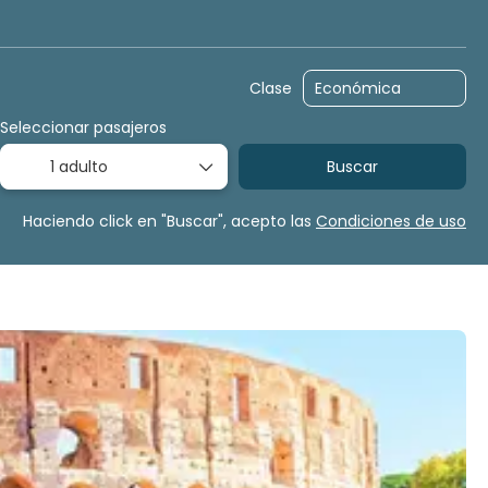
Alquilar un coche
Multidestino
Paquetes
Tras
Clase
Seleccionar pasajeros
1 adulto
Buscar
Haciendo click en "Buscar", acepto las
Condiciones de uso