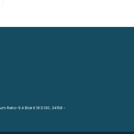
m Retro-9 A Blok K:18 D:130
, 34158 -