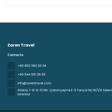
Zaren Travel
Contacto
+90 850 380 00 34
+90 544 551 36 66
info@zarentravel.com
Ataköy 7-8-9-10 Mh. Çobançeşme E-5 Yanyol No:16/1/A Seleniu
Istanbul